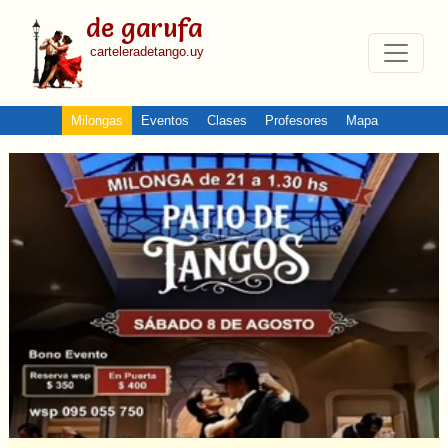
de garufa
carteleradetango.uy
Milongas
Eventos
Clases
Profesores
Mapa