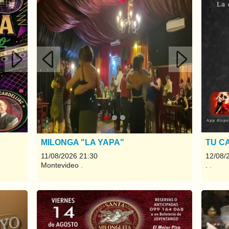
Siguiente
Anterior
Siguiente
MILONGA "LA YAPA"
TU C
11/08/2026 21:30
12/08/
Montevideo
.
.
.