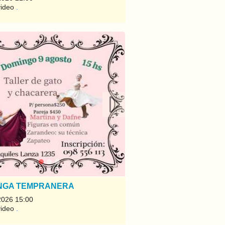
video
.
rior
Siguiente
NGA TEMPRANERA
2026 15:00
video
.